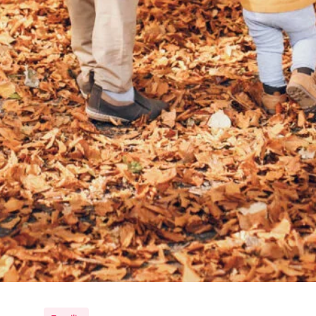
Beauty
(6)
Familie
(3)
Freundschaft
(1)
Leben
(3)
Liebe
(2)
Tags