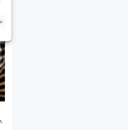
,
en
n,