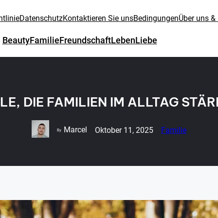
tlinie
Datenschutz
Kontaktieren Sie uns
Bedingungen
Über uns &
Beauty
Familie
Freundschaft
Leben
Liebe
ALE, DIE FAMILIEN IM ALLTAG STÄ
Marcel
Oktober 11, 2025
Familie
By