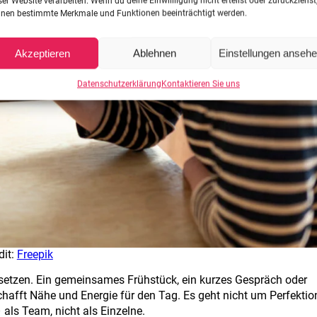
ser Website verarbeiten. Wenn du deine Einwillligung nicht erteilst oder zurückziehst
nen bestimmte Merkmale und Funktionen beeinträchtigt werden.
Akzeptieren
Ablehnen
Einstellungen anseh
Datenschutzerklärung
Kontaktieren Sie uns
dit:
Freepik
e setzen. Ein gemeinsames Frühstück, ein kurzes Gespräch oder
hafft Nähe und Energie für den Tag. Es geht nicht um Perfektio
als Team, nicht als Einzelne.