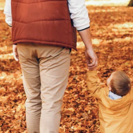
20 herbstliche Make-up-Ideen, die dich
sofort verzaubern
Oktober 3, 2025
Wenn Liebe leise wird – was
Beziehungen wirklich stark
macht
Oktober 10, 2025
5 kleine Rituale, die Familien im
Alltag stärker verbinden
Oktober 11, 2025
Top Category