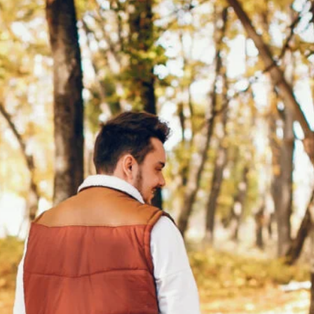
Marcel
Ich liebe es, Ideen in schöne Dinge zu verwandeln – ob in Design,
Fotografie oder Text. Hier teile ich Inspiration, Ästhetik und kleine
Details, die das Leben ein bisschen schöner machen.
Popular Posts
23 Herbstnägel-Ideen, die perfekt
zu deinem Herbst-Look passen
Oktober 3, 2025