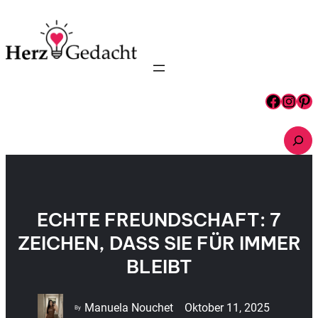
Zum
Inhalt
springen
Facebook
Instagram
Pinterest
S
e
a
r
c
h
ECHTE FREUNDSCHAFT: 7
ZEICHEN, DASS SIE FÜR IMMER
BLEIBT
Manuela Nouchet
Oktober 11, 2025
By