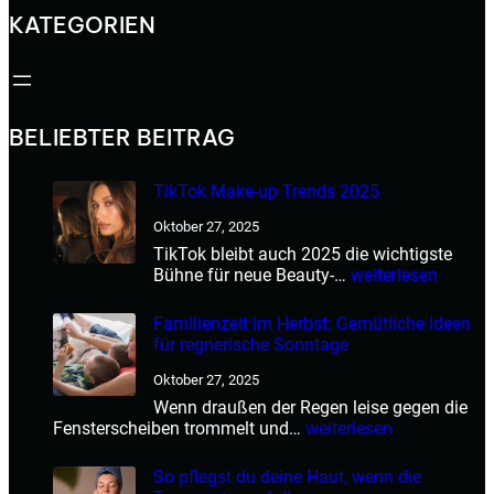
KATEGORIEN
BELIEBTER BEITRAG
TikTok Make-up Trends 2025
Oktober 27, 2025
TikTok bleibt auch 2025 die wichtigste
T
Bühne für neue Beauty-…
weiterlesen
i
k
Familienzeit im Herbst: Gemütliche Ideen
T
für regnerische Sonntage
o
k
Oktober 27, 2025
M
Wenn draußen der Regen leise gegen die
a
F
Fensterscheiben trommelt und…
weiterlesen
k
a
e
m
So pflegst du deine Haut, wenn die
-
i